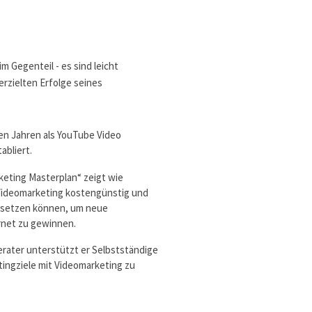
m Gegenteil - es sind leicht
rzielten Erfolge seines
ten Jahren als YouTube Video
abliert.
keting Masterplan“ zeigt wie
Videomarketing kostengünstig und
insetzen können, um neue
rnet zu gewinnen.
erater unterstützt er Selbstständige
ingziele mit Videomarketing zu