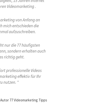
digkeit, 15 Jahren Internet
ren Videomarketing .
arketing von Anfang an
ich mich entschieden die
inmal aufzuschreiben.
cht nur die 77 häufigsten
ann, sondern erhalten auch
es richtig geht
.
fort
professionelle Videos
arketing effektiv für Ihr
zu nutzen. "
Autor 77 Videomarketing Tipps