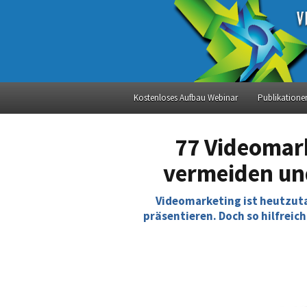
Kostenloses Aufbau Webinar
Publikatione
77 Videomark
vermeiden und
Videomarketing ist heutzuta
präsentieren. Doch so hilfreic