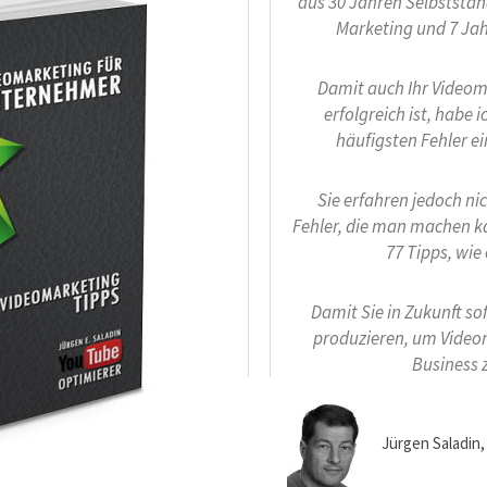
aus 30 Jahren Selbststän
Marketing und 7 Jah
Damit auch Ihr Videom
erfolgreich ist, habe 
häufigsten Fehler e
Sie erfahren jedoch ni
Fehler, die man machen k
77 Tipps, wie 
Damit Sie in Zukunft
so
produzieren, um Videom
Business 
Jürgen Saladin, 