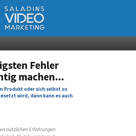
igsten Fehler
htig machen...
 Produkt oder sich selbst zu
gesetzt wird, dann kann es auch
inen nützlichen Erfahrungen