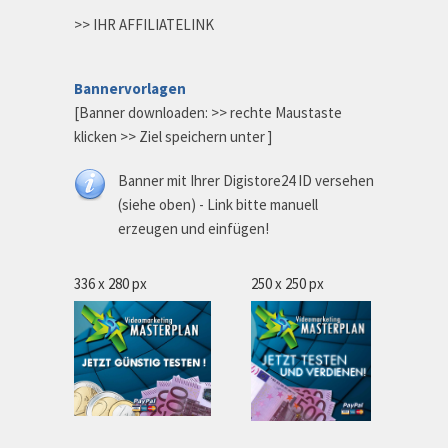
>> IHR AFFILIATELINK
Bannervorlagen
[Banner downloaden: >> rechte Maustaste
klicken >> Ziel speichern unter ]
Banner mit Ihrer Digistore24 ID versehen
(siehe oben) - Link bitte manuell
erzeugen und einfügen!
336 x 280 px
250 x 250 px