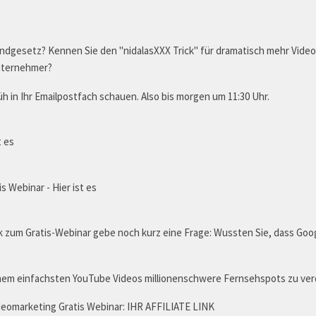
ndgesetz? Kennen Sie den "nidalasXXX Trick" für dramatisch mehr Vide
nternehmer?
h in Ihr Emailpostfach schauen. Also bis morgen um 11:30 Uhr.
t es
 Webinar - Hier ist es
 zum Gratis-Webinar gebe noch kurz eine Frage: Wussten Sie, dass Goog
einem einfachsten YouTube Videos millionenschwere Fernsehspots zu ver
deomarketing Gratis Webinar: IHR AFFILIATE LINK