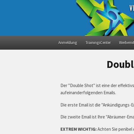
Anmeldung
TrainingsCenter
Werbemitt
Doubl
Der "Double Shot" ist eine der effekti
aufeinanderfolgenden Emails.
Die erste Email ist die "Ankündigungs-E
Die zweite Email ist Ihre "Abräumer-Ema
EXTREM WICHTIG:
Achten Sie penibel 