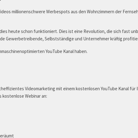
Videos millionenschwere Werbespots aus den Wohnzimmern der Fernsehz
dies heute schon funktioniert. Dies ist eine Revolution, die sich fast un
rade Gewerbetreibende, Selbstständige und Unternehmer kräftig profiti
uchmaschinenoptimierten YouTube Kanal haben.
cheffizientes Videomarketing mit einem kostenlosen YouTube Kanal für Ih
s kostenlose Webinar an:
geräumt