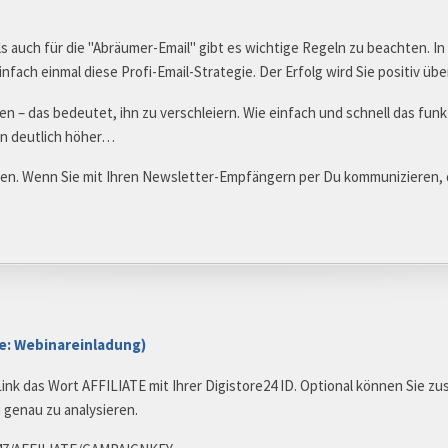
ls auch für die "Abräumer-Email" gibt es wichtige Regeln zu beachten. In
infach einmal diese Profi-Email-Strategie. Der Erfolg wird Sie positiv übe
en – das bedeutet, ihn zu verschleiern. Wie einfach und schnell das funkt
ann deutlich höher…
eben. Wenn Sie mit Ihren Newsletter-Empfängern per Du kommunizieren, d
te: Webinareinladung)
Link das Wort AFFILIATE mit Ihrer Digistore24 ID. Optional können Sie z
 genau zu analysieren.