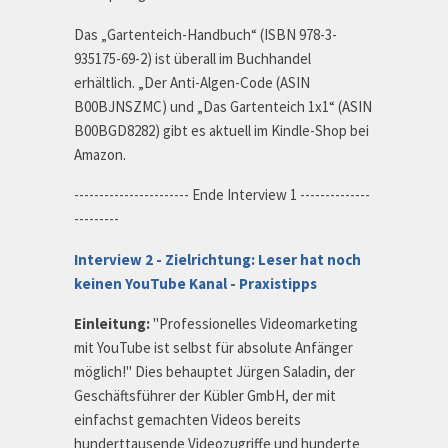
Das „Gartenteich-Handbuch“ (
ISBN 978-3-
935175-69-2) ist überall im Buchhandel
erhältlich. „Der Anti-Algen-Code (ASIN
B00BJNSZMC) und „Das Gartenteich 1x1“ (ASIN
B00BGD8282) gibt es aktuell im Kindle-Shop bei
Amazon.
----------------------- Ende Interview 1 --------------
---------
Interview 2 -
Zielrichtung: Leser hat noch
keinen YouTube Kanal - Praxistipps
Einleitung:
"Professionelles Videomarketing
mit YouTube ist selbst für absolute Anfänger
möglich!" Dies behauptet Jürgen Saladin, der
Geschäftsführer der Kübler GmbH, der mit
einfachst gemachten Videos bereits
hunderttausende Videozugriffe und hunderte