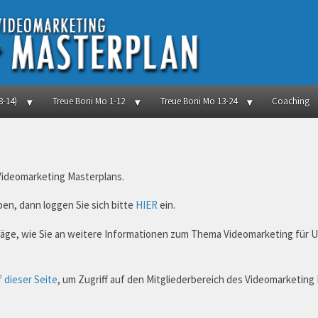
8-14)
Treue Boni Mo 1-12
Treue Boni Mo 13-24
Coaching
 Videomarketing Masterplans.
en, dann loggen Sie sich bitte
HIER
ein.
hläge, wie Sie an weitere Informationen zum Thema Videomarketing für
f dieser Seite
, um Zugriff auf den Mitgliederbereich des Videomarketing