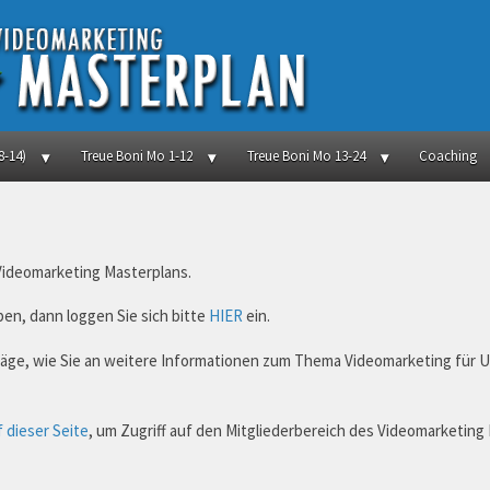
8-14)
Treue Boni Mo 1-12
Treue Boni Mo 13-24
Coaching
 Videomarketing Masterplans.
en, dann loggen Sie sich bitte
HIER
ein.
hläge, wie Sie an weitere Informationen zum Thema Videomarketing für
f dieser Seite
, um Zugriff auf den Mitgliederbereich des Videomarketing