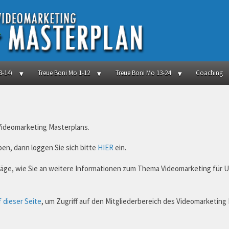
8-14)
Treue Boni Mo 1-12
Treue Boni Mo 13-24
Coaching
 Videomarketing Masterplans.
en, dann loggen Sie sich bitte
HIER
ein.
hläge, wie Sie an weitere Informationen zum Thema Videomarketing für
f dieser Seite
, um Zugriff auf den Mitgliederbereich des Videomarketing